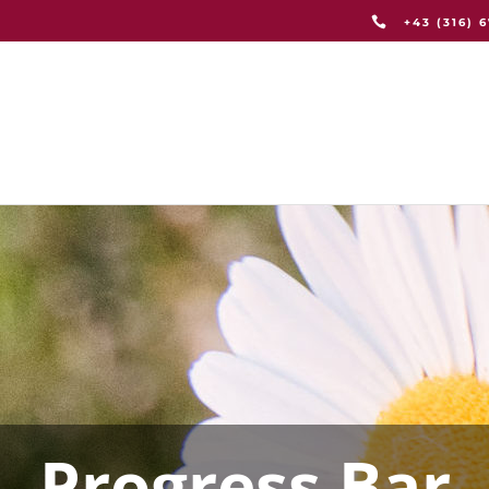
+43 (316) 
COOLTOURS
CHEN
NACHHALTIGKEIT
F
Progress Bar