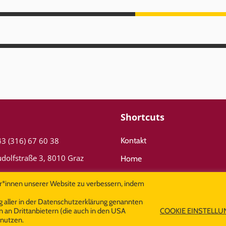
Shortcuts
3 (316) 67 60 38
Kontakt
dolfstraße 3, 8010 Graz
Home
fice@cool­tours.at
Reise suchen
r*innen unserer Website zu verbessern, indem
g aller in der Datenschutzerklärung genannten
n an Drittanbietern (die auch in den USA
COOKIE EINSTELL
nutzen.
© Copyright Cooltours 2026 All Rights Reserved