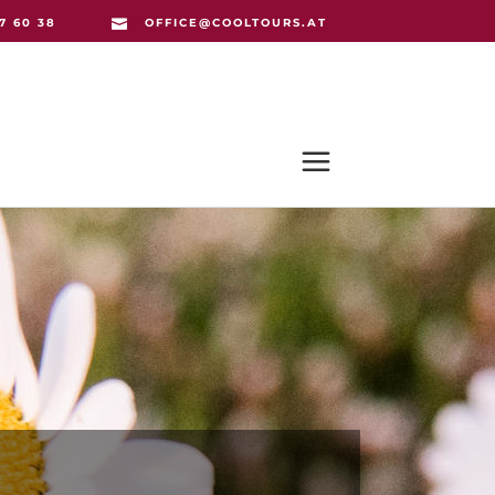
67 60 38
OFFICE@COOL­TOURS.AT
FEEDBACK
AQ