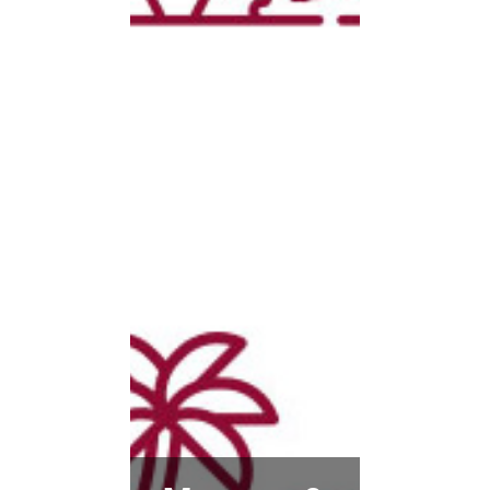
und mög­lichst nach­hal­tig
wirt­schaf­ten­den Unter­
neh­men und krea­ti­ven
Akti­vi­tä­ten.
Regionale Projekttage
Matura- &
Ferienreisen
Unser Matura- und Feri­
en­rei­sen­an­ge­bot gibt
Matu­rant*innen und
Schü­ler*innen die Mög­
lich­keit, das Schul­jahr mit