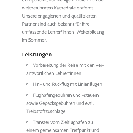
weltberühmten Kathedrale entfernt.
Unsere engagierten und qualifizierten
Partner sind auch bekannt für ihre
umfassende Lehrer*innen–Weiterbildung
im Sommer.
Leistungen
Vor­be­rei­tung der Reise mit den ver­
ant­wort­li­chen Leh­rer*innen
Hin- und Rück­flug mit Lini­en­flü­gen
Flug­ha­fen­ge­büh­ren und -steu­ern
sowie Gepäcks­ge­büh­ren und evtl.
Treib­stoff­zu­schläge
Trans­fer vom Ziel­flug­ha­fen zu
einem gemeinsamen Treffpunkt und