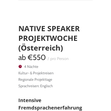
NATIVE SPEAKER
PROJEKTWOCHE
(Österreich)
ab
€550
pro Person
4 Nächte
Kul­tur- & Pro­jekt­rei­sen
Regio­nale Pro­jekt­tage
Sprachreisen: Englisch
Intensive
Fremdsprachenerfahrung