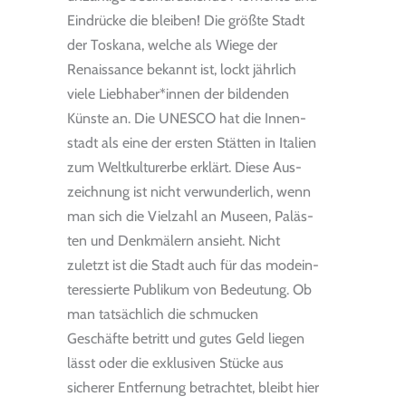
Eindrücke die bleiben! Die größte Stadt
der Tos­kana, wel­che als Wiege der
Renais­sance bekannt ist, lockt jähr­lich
viele Lieb­ha­ber*innen der bil­den­den
Künste an. Die UNESCO hat die Innen­
stadt als eine der ers­ten Stät­ten in Ita­lien
zum Welt­kul­tur­erbe erklärt. Diese Aus­
zeich­nung ist nicht ver­wun­der­lich, wenn
man sich die Viel­zahl an Museen, Paläs­
ten und Denk­mä­lern ansieht. Nicht
zuletzt ist die Stadt auch für das mode­in­
ter­es­sierte Publi­kum von Bedeu­tung. Ob
man tat­säch­lich die schmu­cken
Geschäfte betritt und gutes Geld lie­gen
lässt oder die exklu­si­ven Stü­cke aus
siche­rer Ent­fer­nung betrach­tet, bleibt hier