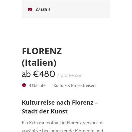
GALERIE
FLORENZ
(Italien)
ab
€480
pro Person
4 Nächte
Kul­tur- & Pro­jekt­rei­sen
Kulturreise nach Florenz –
Stadt der Kunst
Ein Kulturaufenthalt in Florenz verspricht
unzählige beeindruckende Momente und