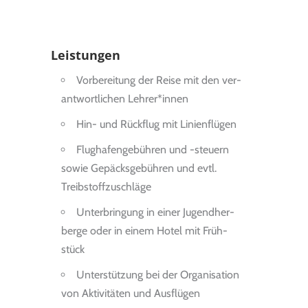
Leistungen
Vorbe­rei­tung der Reise mit den ver­
ant­wort­li­chen Lehre­r*innen
Hin- und Rück­flug mit Lini­en­flü­gen
Flug­ha­fen­ge­büh­ren und -steu­ern
sowie Gepäcks­ge­büh­ren und evtl.
Treib­stoff­zu­schläge
Unter­brin­gung in einer Jugend­her­
berge oder in einem Hotel mit Früh­
stück
Unter­stüt­zung bei der Orga­ni­sa­tion
von Akti­vi­tä­ten und Aus­flü­gen