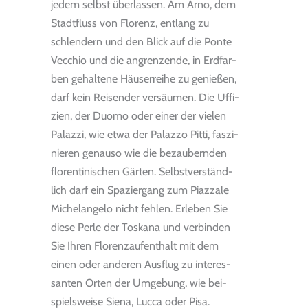
jedem selbst über­las­sen. Am Arno, dem
Stadt­fluss von Flo­renz, ent­lang zu
schlen­dern und den Blick auf die Ponte
Vec­chio und die angren­zende, in Erd­far­
ben gehal­tene Häu­ser­reihe zu genie­ßen,
darf kein Rei­sen­der ver­säu­men. Die Uffi­
zien, der Duomo oder einer der vie­len
Palazzi, wie etwa der Palazzo Pitti, fas­zi­
nie­ren genauso wie die bezau­bern­den
flo­ren­ti­ni­schen Gär­ten. Selbst­ver­ständ­
lich darf ein Spa­zier­gang zum Piaz­zale
Miche­lan­gelo nicht feh­len. Erle­ben Sie
diese Perle der Tos­kana und ver­bin­den
Sie Ihren Flo­renz­auf­ent­halt mit dem
einen oder ande­ren Aus­flug zu inter­es­
san­ten Orten der Umge­bung, wie bei­
spiels­weise Siena, Lucca oder Pisa.