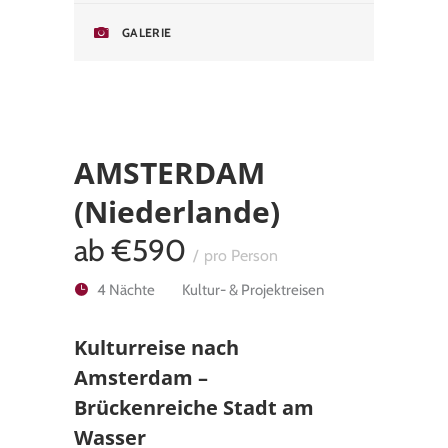
GALERIE
AMS­TER­DAM
(Niederlande)
ab
€590
pro Person
4 Nächte
Kul­tur- & Pro­jekt­rei­sen
Kulturreise nach
Amsterdam –
Brückenreiche Stadt am
Wasser