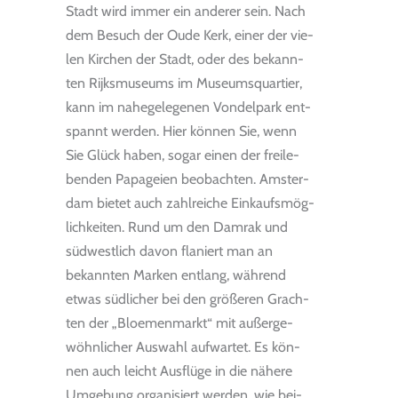
Stadt wird immer ein ande­rer sein. Nach
dem Besuch der Oude Kerk, einer der vie­
len Kir­chen der Stadt, oder des bekann­
ten Rijks­mu­se­ums im Muse­ums­quar­tier,
kann im nahe­ge­le­ge­nen Von­del­park ent­
spannt wer­den. Hier kön­nen Sie, wenn
Sie Glück haben, sogar einen der frei­le­
ben­den Papa­geien beob­ach­ten. Ams­ter­
dam bie­tet auch zahl­rei­che Ein­kaufs­mög­
lich­kei­ten. Rund um den Dam­rak und
süd­west­lich davon fla­niert man an
bekann­ten Mar­ken ent­lang, wäh­rend
etwas süd­li­cher bei den grö­ße­ren Grach­
ten der „Blo­e­men­markt“ mit außer­ge­
wöhn­li­cher Aus­wahl auf­war­tet. Es kön­
nen auch leicht Aus­flüge in die nähere
Umge­bung orga­ni­siert wer­den, wie bei­