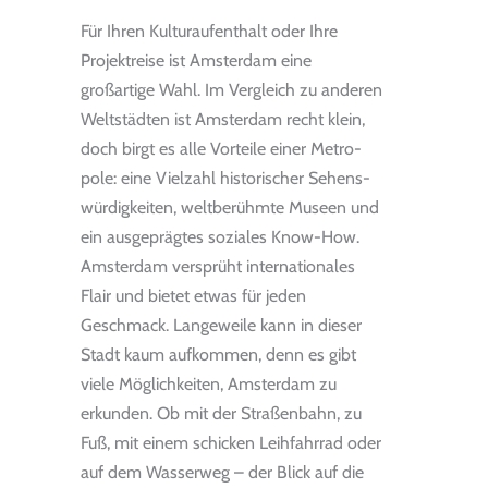
Für Ihren Kulturaufenthalt oder Ihre
Projektreise ist Amsterdam eine
großartige Wahl. Im Ver­gleich zu ande­ren
Welt­städ­ten ist Ams­ter­dam recht klein,
doch birgt es alle Vor­teile einer Metro­
pole: eine Viel­zahl his­to­ri­scher Sehens­
wür­dig­kei­ten, welt­be­rühmte Museen und
ein aus­ge­präg­tes sozia­les Know-How.
Ams­ter­dam ver­sprüht inter­na­tio­na­les
Flair und bie­tet etwas für jeden
Geschmack. Lan­ge­weile kann in die­ser
Stadt kaum auf­kom­men, denn es gibt
viele Mög­lich­kei­ten, Ams­ter­dam zu
erkun­den. Ob mit der Stra­ßen­bahn, zu
Fuß, mit einem schi­cken Leih­fahr­rad oder
auf dem Was­ser­weg – der Blick auf die