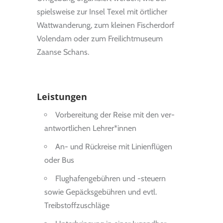
spiels­weise zur Insel Texel mit ört­li­cher
Watt­wan­de­rung, zum klei­nen Fischer­dorf
Volen­dam oder zum Frei­licht­mu­seum
Zaanse Schans.
Leistungen
Vorbe­rei­tung der Reise mit den ver­
ant­wort­li­chen Lehre­r*innen
An- und Rück­reise mit Lini­en­flü­gen
oder Bus
Flug­ha­fen­ge­büh­ren und -steu­ern
sowie Gepäcks­ge­büh­ren und evtl.
Treib­stoff­zu­schläge