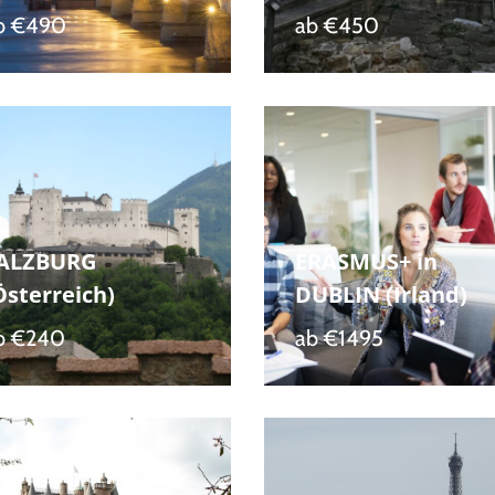
b
€490
ab
€450
ALZBURG
ERASMUS+ in
Österreich)
DUBLIN (Irland)
b
€240
ab
€1495