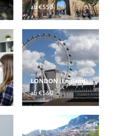
ab
€550
LONDON (England)
ab
€560