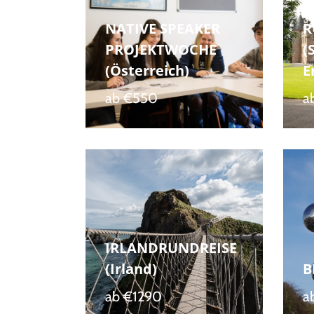
S
NATIVE SPEAKER
R
PROJEKTWOCHE
(
(Österreich)
E
ab
€550
a
IRLANDRUNDREISE
(Irland)
B
ab
€1290
a