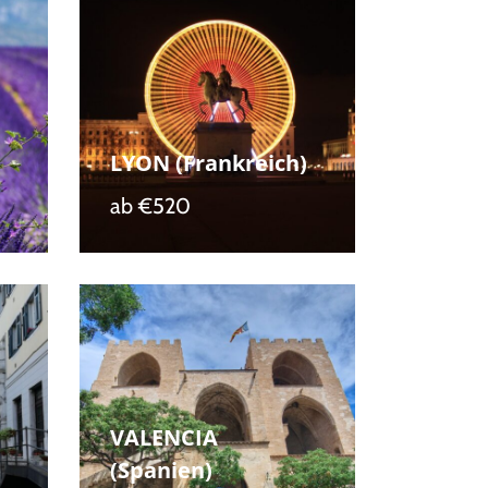
LYON (Frankreich)
ab
€520
VALENCIA
(Spanien)