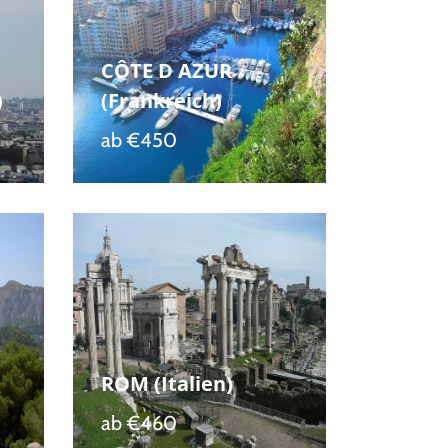
CÔTE D AZUR
)
(Frankreich)
ab
€450
ROM (Italien)
ab
€460