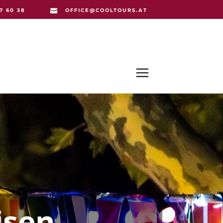
67 60 38
OFFICE@COOL­TOURS.AT
FEEDBACK
AQ
isen