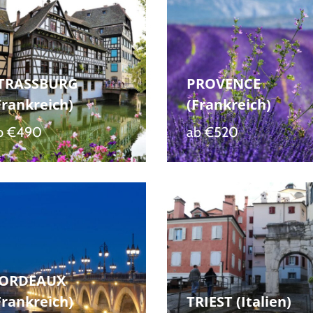
TRASSBURG
PROVENCE
Frankreich)
(Frankreich)
b
€490
ab
€520
ORDEAUX
Frankreich)
TRIEST (Italien)