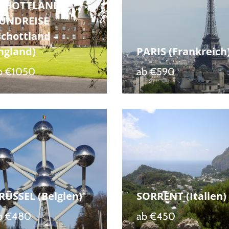
CHOTTLAND
UNDREISE
Schottland –
ngland)
PARIS (Frankreich
b
€1050
ab
€590
RÜSSEL (Belgien)
SORRENT (Italien)
b
€480
ab
€450