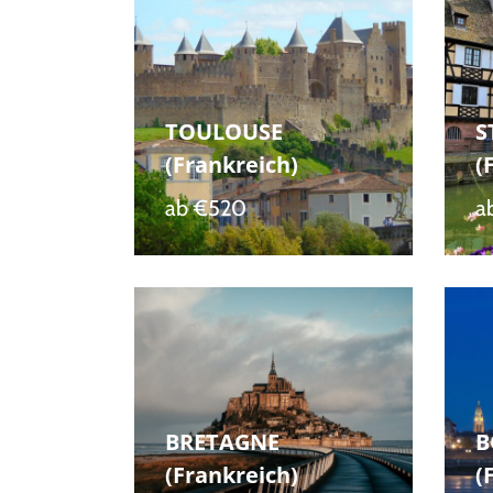
TOULOUSE
S
(Frankreich)
(
ab
€520
a
BRETAGNE
B
(Frankreich)
(