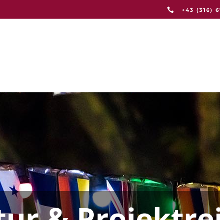
+43 (316) 
COOLTOURS
CHEN
NACHHALTIGKEIT
F
tur & Projektre