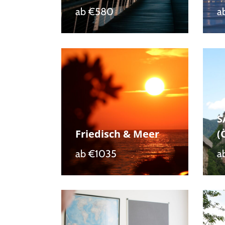
ab
€580
a
S
Friedisch & Meer
(
ab
€1035
a